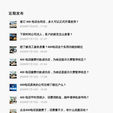
近期发布
签订 400 电话合同后，多久可以正式开通使用？
2026年7月20日 - 17:02
下班时间公司没人，客户的留言怎么查看？
2026年7月17日 - 21:57
想了解员工服务质量？400电话这个实用功能别错过
2026年7月16日 - 09:53
400 电话缴费付款成功后，为啥还提示欠费暂停状态？
2026年7月15日 - 21:44
400 电话缴费付款成功后，为啥还是提示欠费暂停状态？
2026年7月14日 - 17:26
400电话原来的公司注销了能过户么？
2026年7月14日 - 16:35
400 电话平时用得少、话费消耗低，能申请停机保号吗？
2026年7月13日 - 15:29
企业400电话该缴费了，话费量不大，有什么优惠活动？