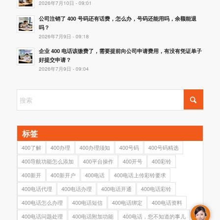
2026年7月10日 - 09:01
公司注销了 400 号码还有话费，怎么办，号码还能用吗，余额能退
吗？
2026年7月9日 - 09:18
企业 400 电话该缴费了，需要提前向公司申请费用，有没有凭证单子
好提交申请？
2026年7月9日 - 09:04
标签
400了解
400办理
400办理须知
400号码
400号码精选
400导航功能怎么添加
400平台操作
400开号
400彩铃
400新开
400新开户
400电话
400电话上传彩铃要求
400电话代理
400电话办理
400电话开通
400电话彩铃
400电话怎么办理
400电话短信
400电话绑定
400电话资料
400电话问题处理
400电话附加功能
400电话，您不知道的事儿