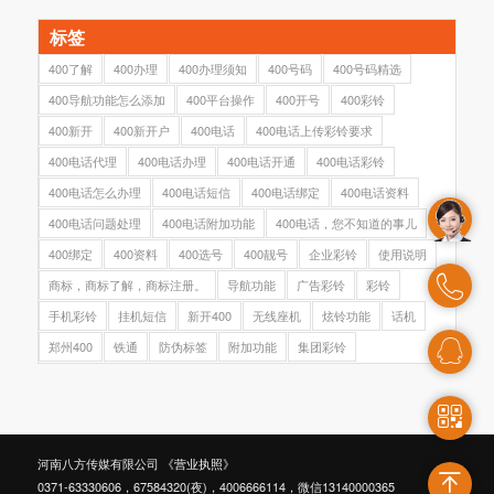
标签
400了解
400办理
400办理须知
400号码
400号码精选
400导航功能怎么添加
400平台操作
400开号
400彩铃
400新开
400新开户
400电话
400电话上传彩铃要求
400电话代理
400电话办理
400电话开通
400电话彩铃
400电话怎么办理
400电话短信
400电话绑定
400电话资料
400电话问题处理
400电话附加功能
400电话，您不知道的事儿
400绑定
400资料
400选号
400靓号
企业彩铃
使用说明
商标，商标了解，商标注册。
导航功能
广告彩铃
彩铃
手机彩铃
挂机短信
新开400
无线座机
炫铃功能
话机
郑州400
铁通
防伪标签
附加功能
集团彩铃
河南八方传媒有限公司
《营业执照》
0371-63330606，67584320(夜)，4006666114，微信13140000365