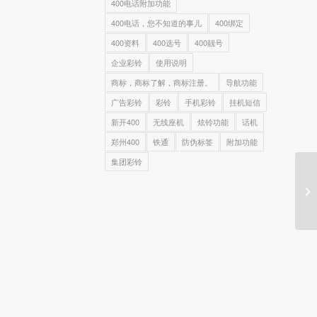
400电话附加功能
400电话，您不知道的事儿
400绑定
400资料
400选号
400靓号
企业彩铃
使用说明
商标，商标了解，商标注册。
导航功能
广告彩铃
彩铃
手机彩铃
挂机短信
新开400
无线座机
炫铃功能
话机
郑州400
铁通
防伪标签
附加功能
集团彩铃