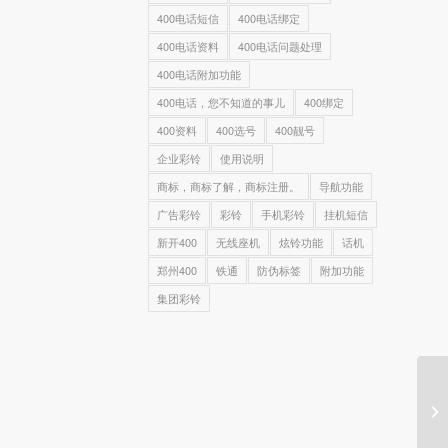
400电话短信
400电话绑定
400电话资料
400电话问题处理
400电话附加功能
400电话，您不知道的事儿
400绑定
400资料
400选号
400靓号
企业彩铃
使用说明
商标，商标了解，商标注册。
导航功能
广告彩铃
彩铃
手机彩铃
挂机短信
新开400
无线座机
炫铃功能
话机
郑州400
铁通
防伪标签
附加功能
集团彩铃