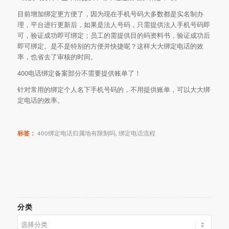
目前增加绑定更方便了，因为现在手机号码大多数都是实名制办
理，平台进行更新后，如果是法人号码，只需提供法人手机号码即
可，验证成功即可绑定；员工的需提供目的码资料书，验证成功后
即可绑定。是不是特别的方便并快捷呢？这样大大绑定电话的效
率，也省去了审核的时间。
400电话绑定备案部分不需要提供账单了！
针对常用的绑定个人名下手机号码的，不用提供账单，可以大大绑
定电话的效率。
标签：
400绑定电话归属地有限制吗
,
绑定电话流程
分类
分