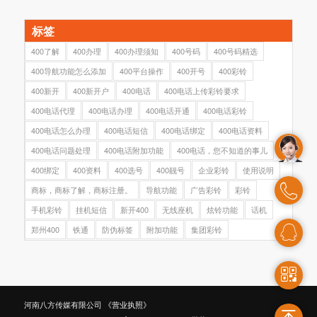
标签
400了解
400办理
400办理须知
400号码
400号码精选
400导航功能怎么添加
400平台操作
400开号
400彩铃
400新开
400新开户
400电话
400电话上传彩铃要求
400电话代理
400电话办理
400电话开通
400电话彩铃
400电话怎么办理
400电话短信
400电话绑定
400电话资料
400电话问题处理
400电话附加功能
400电话，您不知道的事儿
400绑定
400资料
400选号
400靓号
企业彩铃
使用说明
商标，商标了解，商标注册。
导航功能
广告彩铃
彩铃
手机彩铃
挂机短信
新开400
无线座机
炫铃功能
话机
郑州400
铁通
防伪标签
附加功能
集团彩铃
河南八方传媒有限公司
《营业执照》