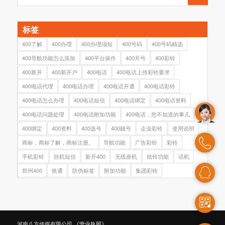
标签
400了解
400办理
400办理须知
400号码
400号码精选
400导航功能怎么添加
400平台操作
400开号
400彩铃
400新开
400新开户
400电话
400电话上传彩铃要求
400电话代理
400电话办理
400电话开通
400电话彩铃
400电话怎么办理
400电话短信
400电话绑定
400电话资料
400电话问题处理
400电话附加功能
400电话，您不知道的事儿
400绑定
400资料
400选号
400靓号
企业彩铃
使用说明
商标，商标了解，商标注册。
导航功能
广告彩铃
彩铃
手机彩铃
挂机短信
新开400
无线座机
炫铃功能
话机
郑州400
铁通
防伪标签
附加功能
集团彩铃
河南八方传媒有限公司
《营业执照》