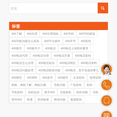
标签
400了解
400办理
400办理须知
400号码
400号码精选
400导航功能怎么添加
400平台操作
400开号
400彩铃
400新开
400新开户
400电话
400电话上传彩铃要求
400电话代理
400电话办理
400电话开通
400电话彩铃
400电话怎么办理
400电话短信
400电话绑定
400电话资料
400电话问题处理
400电话附加功能
400电话，您不知道的事儿
400绑定
400资料
400选号
400靓号
企业彩铃
使用说明
商标，商标了解，商标注册。
导航功能
广告彩铃
彩铃
手机彩铃
挂机短信
新开400
无线座机
炫铃功能
话机
郑州400
铁通
防伪标签
附加功能
集团彩铃