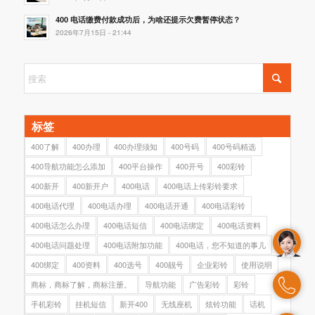
400 电话缴费付款成功后，为啥还提示欠费暂停状态？
2026年7月15日 - 21:44
标签
400了解
400办理
400办理须知
400号码
400号码精选
400导航功能怎么添加
400平台操作
400开号
400彩铃
400新开
400新开户
400电话
400电话上传彩铃要求
400电话代理
400电话办理
400电话开通
400电话彩铃
400电话怎么办理
400电话短信
400电话绑定
400电话资料
400电话问题处理
400电话附加功能
400电话，您不知道的事儿
400绑定
400资料
400选号
400靓号
企业彩铃
使用说明
商标，商标了解，商标注册。
导航功能
广告彩铃
彩铃
手机彩铃
挂机短信
新开400
无线座机
炫铃功能
话机