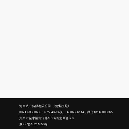
河南八方传媒有限公司
《营业执照》
0371-63330606，67584320(夜)，4006666114，微信13140000365
郑州市金水区黄河路131号新迪商务605
豫ICP备10211053号