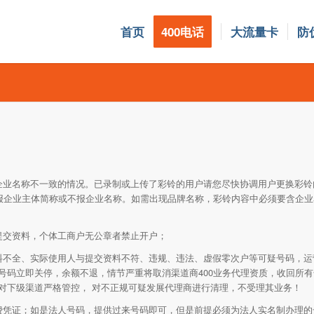
首页
400电话
大流量卡
防
企业名称不一致的情况。已录制或上传了彩铃的用户请您尽快协调用户更换彩铃
播报企业主体简称或不报企业名称。如需出现品牌名称，彩铃内容中必须要含企
提交资料，个体工商户无公章者禁止开户；
料不全、实际使用人与提交资料不符、违规、违法、虚假零次户等可疑号码，运营
号码立即关停，余额不退，情节严重将取消渠道商400业务代理资质，收回所
对下级渠道严格管控， 对不正规可疑发展代理商进行清理，不受理其业务！
费凭证；如是法人号码，提供过来号码即可，但是前提必须为法人实名制办理的