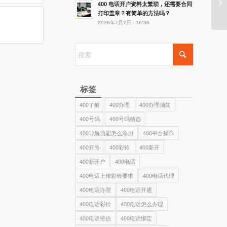
手
400 电话开户资料太繁琐，还需要合同
打印盖章？有简单的方法吗？
2026年7月7日 - 16:36
标签
400了解
400办理
400办理须知
400号码
400号码精选
400导航功能怎么添加
400平台操作
400开号
400彩铃
400新开
400新开户
400电话
400电话上传彩铃要求
400电话代理
400电话办理
400电话开通
400电话彩铃
400电话怎么办理
400电话短信
400电话绑定