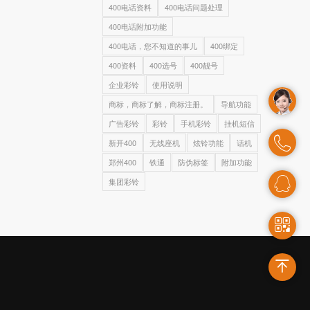
400电话资料
400电话问题处理
400电话附加功能
400电话，您不知道的事儿
400绑定
400资料
400选号
400靓号
企业彩铃
使用说明
商标，商标了解，商标注册。
导航功能
广告彩铃
彩铃
手机彩铃
挂机短信
新开400
无线座机
炫铃功能
话机
郑州400
铁通
防伪标签
附加功能
集团彩铃