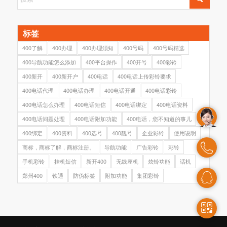
标签
400了解
400办理
400办理须知
400号码
400号码精选
400导航功能怎么添加
400平台操作
400开号
400彩铃
400新开
400新开户
400电话
400电话上传彩铃要求
400电话代理
400电话办理
400电话开通
400电话彩铃
400电话怎么办理
400电话短信
400电话绑定
400电话资料
400电话问题处理
400电话附加功能
400电话，您不知道的事儿
400绑定
400资料
400选号
400靓号
企业彩铃
使用说明
商标，商标了解，商标注册。
导航功能
广告彩铃
彩铃
手机彩铃
挂机短信
新开400
无线座机
炫铃功能
话机
郑州400
铁通
防伪标签
附加功能
集团彩铃