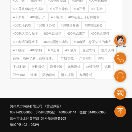
400了解
400办理
400办理须知
400号码
400号码精选
400导航功能怎么添加
400平台操作
400开号
400彩铃
400新开
400新开户
400电话
400电话上传彩铃要求
400电话代理
400电话办理
400电话开通
400电话彩铃
400电话怎么办理
400电话短信
400电话绑定
400电话资料
400电话问题处理
400电话附加功能
400电话，您不知道的事儿
400绑定
400资料
400选号
400靓号
企业彩铃
使用说明
商标，商标了解，商标注册。
导航功能
广告彩铃
彩铃
手机彩铃
挂机短信
新开400
无线座机
炫铃功能
话机
郑州400
铁通
防伪标签
附加功能
集团彩铃
河南八方传媒有限公司
《营业执照》
0371-63330606，67584320(夜)，4006666114，微信13140000365
郑州市金水区黄河路131号新迪商务605
豫ICP备10211053号