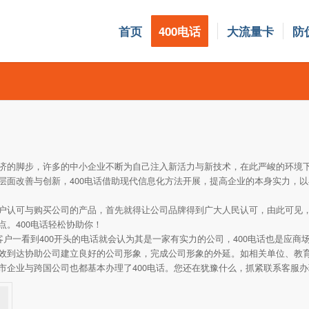
首页
400电话
大流量卡
防
济的脚步，许多的中小企业不断为自己注入新活力与新技术，在此严峻的环境
层面改善与创新，400电话借助现代信息化方法开展，提高企业的本身实力，
户认可与购买公司的产品，首先就得让公司品牌得到广大人民认可，由此可见
。400电话轻松协助你！
客户一看到400开头的电话就会认为其是一家有实力的公司，400电话也是应商
效到达协助公司建立良好的公司形象，完成公司形象的外延。如相关单位、教
市企业与跨国公司也都基本办理了400电话。您还在犹豫什么，抓紧联系客服办