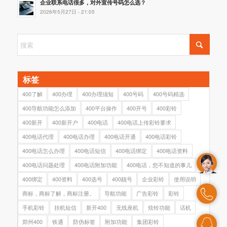
企业联系电话很多，对外宣传号码怎么选？
2026年5月27日 - 21:05
标签
400了解
400办理
400办理须知
400号码
400号码精选
400导航功能怎么添加
400平台操作
400开号
400彩铃
400新开
400新开户
400电话
400电话上传彩铃要求
400电话代理
400电话办理
400电话开通
400电话彩铃
400电话怎么办理
400电话短信
400电话绑定
400电话资料
400电话问题处理
400电话附加功能
400电话，您不知道的事儿
400绑定
400资料
400选号
400靓号
企业彩铃
使用说明
商标，商标了解，商标注册。
导航功能
广告彩铃
彩铃
手机彩铃
挂机短信
新开400
无线座机
炫铃功能
话机
郑州400
铁通
防伪标签
附加功能
集团彩铃