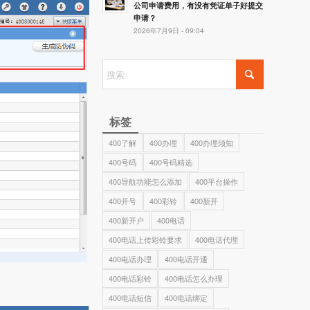
公司申请费用，有没有凭证单子好提交
申请？
2026年7月9日 - 09:04
标签
400了解
400办理
400办理须知
400号码
400号码精选
400导航功能怎么添加
400平台操作
400开号
400彩铃
400新开
400新开户
400电话
400电话上传彩铃要求
400电话代理
400电话办理
400电话开通
400电话彩铃
400电话怎么办理
400电话短信
400电话绑定