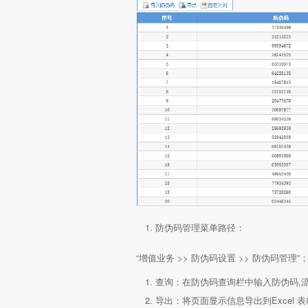
防伪码管理菜单路径：
“增值业务 >> 防伪码设置 >> 防伪码管理”
查询：在防伪码查询栏中输入防伪码,流
导出：将页面显示信息导出到Excel 