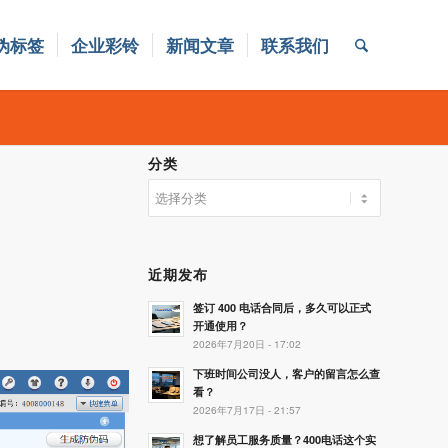
伪标签
企业彩铃
新闻文章
联系我们
分类
分
类
近期发布
签订 400 电话合同后，多久可以正式
开通使用？
2026年7月20日 - 17:02
下班时间公司没人，客户的留言怎么查
看？
2026年7月17日 - 21:57
想了解员工服务质量？400电话这个实