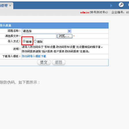
除防伪码。如下图所示：