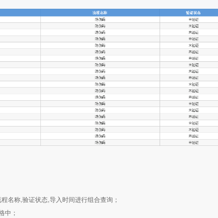
；
程名称,验证状态,导入时间进行组合查询；
表格中；