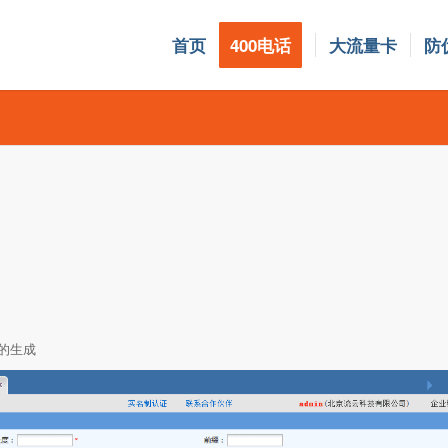
首页
400电话
大流量卡
防
的生成