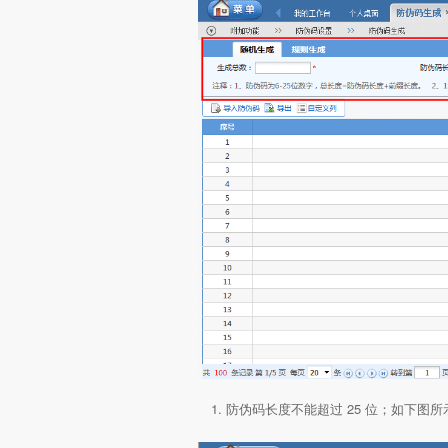
防伪码长度不能超过 25 位；如下图所