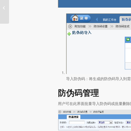
400新开需要注意哪些？
导入防伪码：将生成的防伪码导入到需
防伪码管理
用户可在此界面批量导入防伪码或批量删除