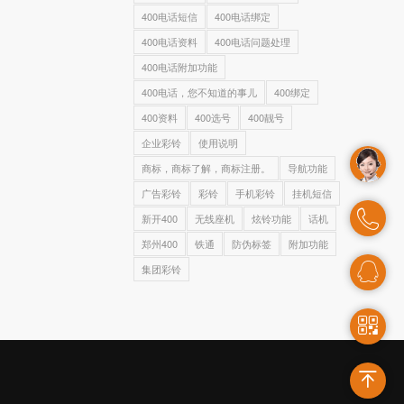
400电话短信
400电话绑定
400电话资料
400电话问题处理
400电话附加功能
400电话，您不知道的事儿
400绑定
400资料
400选号
400靓号
企业彩铃
使用说明
商标，商标了解，商标注册。
导航功能
广告彩铃
彩铃
手机彩铃
挂机短信
新开400
无线座机
炫铃功能
话机
郑州400
铁通
防伪标签
附加功能
集团彩铃