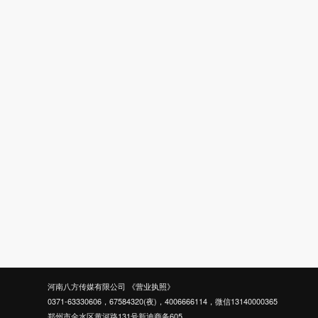
河南八方传媒有限公司
《营业执照》
0371-63330606，67584320(夜)，4006666114，微信13140000365
郑州市金水区黄河路131号新迪商务605