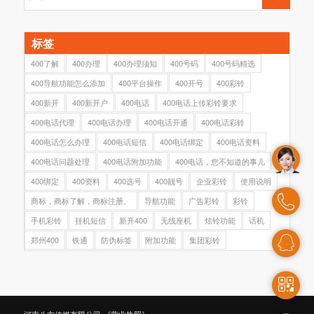
标签
400了解
400办理
400办理须知
400号码
400号码精选
400导航功能怎么添加
400平台操作
400开号
400彩铃
400新开
400新开户
400电话
400电话上传彩铃要求
400电话代理
400电话办理
400电话开通
400电话彩铃
400电话怎么办理
400电话短信
400电话绑定
400电话资料
400电话问题处理
400电话附加功能
400电话，您不知道的事儿
400绑定
400资料
400选号
400靓号
企业彩铃
使用说明
商标，商标了解，商标注册。
导航功能
广告彩铃
彩铃
手机彩铃
挂机短信
新开400
无线座机
炫铃功能
话机
郑州400
铁通
防伪标签
附加功能
集团彩铃