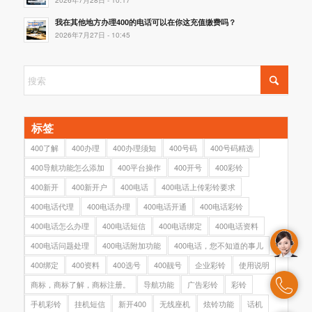
我在其他地方办理400的电话可以在你这充值缴费吗？
2026年7月27日 - 10:45
标签
400了解
400办理
400办理须知
400号码
400号码精选
400导航功能怎么添加
400平台操作
400开号
400彩铃
400新开
400新开户
400电话
400电话上传彩铃要求
400电话代理
400电话办理
400电话开通
400电话彩铃
400电话怎么办理
400电话短信
400电话绑定
400电话资料
400电话问题处理
400电话附加功能
400电话，您不知道的事儿
400绑定
400资料
400选号
400靓号
企业彩铃
使用说明
商标，商标了解，商标注册。
导航功能
广告彩铃
彩铃
手机彩铃
挂机短信
新开400
无线座机
炫铃功能
话机