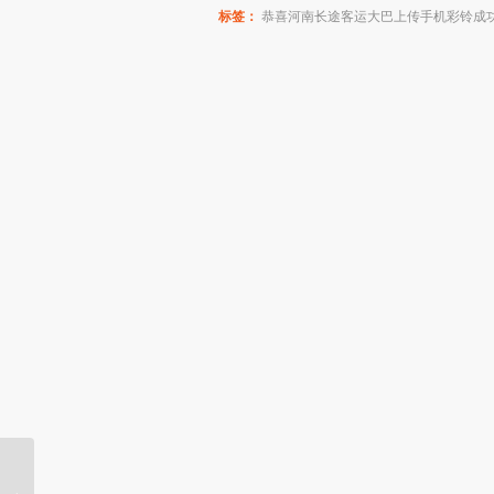
标签：
恭喜河南长途客运大巴上传手机彩铃成
400电话只上传下班彩铃用开炫铃功能