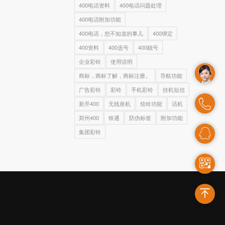
400电话资料
400电话问题处理
400电话附加功能
400电话，您不知道的事儿
400绑定
400资料
400选号
400靓号
企业彩铃
使用说明
商标，商标了解，商标注册。
导航功能
广告彩铃
彩铃
手机彩铃
挂机短信
新开400
无线座机
炫铃功能
话机
郑州400
铁通
防伪标签
附加功能
集团彩铃