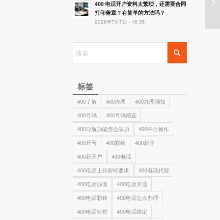
4
400 电话开户资料太繁琐，还需要合同
打印盖章？有简单的方法吗？
2026年7月7日 - 16:36
标签
400了解
400办理
400办理须知
400号码
400号码精选
400导航功能怎么添加
400平台操作
400开号
400彩铃
400新开
400新开户
400电话
400电话上传彩铃要求
400电话代理
400电话办理
400电话开通
400电话彩铃
400电话怎么办理
400电话短信
400电话绑定