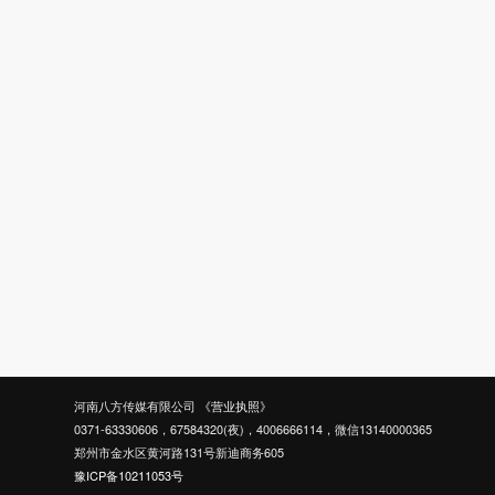
河南八方传媒有限公司
《营业执照》
0371-63330606，67584320(夜)，4006666114，微信13140000365
郑州市金水区黄河路131号新迪商务605
豫ICP备10211053号