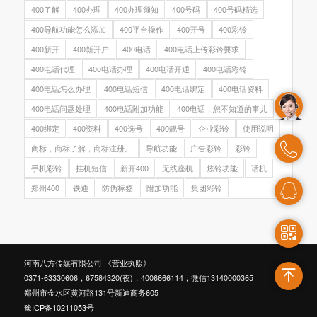
400了解
400办理
400办理须知
400号码
400号码精选
400导航功能怎么添加
400平台操作
400开号
400彩铃
400新开
400新开户
400电话
400电话上传彩铃要求
400电话代理
400电话办理
400电话开通
400电话彩铃
400电话怎么办理
400电话短信
400电话绑定
400电话资料
400电话问题处理
400电话附加功能
400电话，您不知道的事儿
400绑定
400资料
400选号
400靓号
企业彩铃
使用说明
商标，商标了解，商标注册。
导航功能
广告彩铃
彩铃
手机彩铃
挂机短信
新开400
无线座机
炫铃功能
话机
郑州400
铁通
防伪标签
附加功能
集团彩铃
河南八方传媒有限公司
《营业执照》
0371-63330606，67584320(夜)，4006666114，微信13140000365
郑州市金水区黄河路131号新迪商务605
豫ICP备10211053号