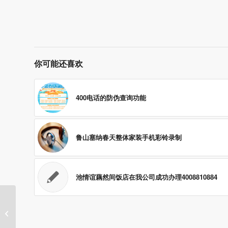
你可能还喜欢
400电话的防伪查询功能
鲁山塞纳春天整体家装手机彩铃录制
池情谊藕然间饭店在我公司成功办理4008810884
400电话功能特性有哪几点？