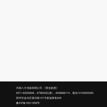
河南八方传媒有限公司
《营业执照》
0371-63330606，67584320(夜)，4006666114，微信13140000365
郑州市金水区黄河路131号新迪商务605
豫ICP备10211053号