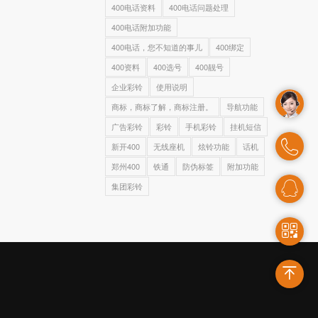
400电话资料
400电话问题处理
400电话附加功能
400电话，您不知道的事儿
400绑定
400资料
400选号
400靓号
企业彩铃
使用说明
商标，商标了解，商标注册。
导航功能
广告彩铃
彩铃
手机彩铃
挂机短信
新开400
无线座机
炫铃功能
话机
郑州400
铁通
防伪标签
附加功能
集团彩铃