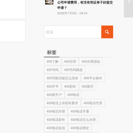
4
公司申请费用，有没有凭证单子好提交
申请？
2026年7月9日 - 09:04
标签
400了解
400办理
400办理须知
400号码
400号码精选
400导航功能怎么添加
400平台操作
400开号
400彩铃
400新开
400新开户
400电话
400电话上传彩铃要求
400电话代理
400电话办理
400电话开通
400电话彩铃
400电话怎么办理
400电话短信
400电话绑定