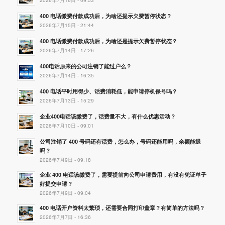
400 电话缴费付款成功后，为啥还提示欠费暂停状态？
2026年7月15日 - 21:44
400 电话缴费付款成功后，为啥还是提示欠费暂停状态？
2026年7月14日 - 17:26
400电话原来的公司注销了能过户么？
2026年7月14日 - 16:35
400 电话平时用得少、话费消耗低，能申请停机保号吗？
2026年7月13日 - 15:29
企业400电话该缴费了，话费量不大，有什么优惠活动？
2026年7月10日 - 09:01
公司注销了 400 号码还有话费，怎么办，号码还能用吗，余额能退
吗？
2026年7月9日 - 09:18
企业 400 电话该缴费了，需要提前向公司申请费用，有没有凭证单子
好提交申请？
2026年7月9日 - 09:04
400 电话开户资料太繁琐，还需要合同打印盖章？有简单的方法吗？
2026年7月7日 - 16:36