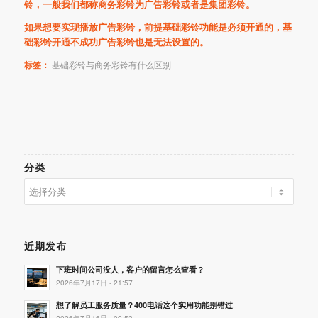
铃，一般我们都称商务彩铃为广告彩铃或者是集团彩铃。
如果想要实现播放广告彩铃，前提基础彩铃功能是必须开通的，基
础彩铃开通不成功广告彩铃也是无法设置的。
标签：
基础彩铃与商务彩铃有什么区别
分类
分
类
近期发布
下班时间公司没人，客户的留言怎么查看？
2026年7月17日 - 21:57
想了解员工服务质量？400电话这个实用功能别错过
2026年7月16日 - 09:53