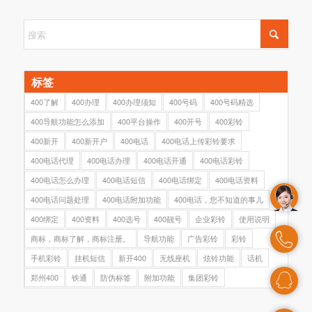
标签
400了解
400办理
400办理须知
400号码
400号码精选
400导航功能怎么添加
400平台操作
400开号
400彩铃
400新开
400新开户
400电话
400电话上传彩铃要求
400电话代理
400电话办理
400电话开通
400电话彩铃
400电话怎么办理
400电话短信
400电话绑定
400电话资料
400电话问题处理
400电话附加功能
400电话，您不知道的事儿
400绑定
400资料
400选号
400靓号
企业彩铃
使用说明
商标，商标了解，商标注册。
导航功能
广告彩铃
彩铃
手机彩铃
挂机短信
新开400
无线座机
炫铃功能
话机
郑州400
铁通
防伪标签
附加功能
集团彩铃