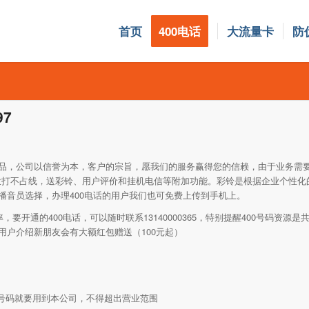
首页
400电话
大流量卡
防
97
品，公司以信誉为本，客户的宗旨，愿我们的服务赢得您的信赖，由于业务需
用多人拨打不占线，送彩铃、用户评价和挂机电信等附加功能。彩铃是根据企业个性
播音员选择，办理400电话的用户我们也可免费上传到手机上。
要开通的400电话，可以随时联系13140000365，特别提醒400号码资源
用户介绍新朋友会有大额红包赠送（100元起）
开号码就要用到本公司，不得超出营业范围