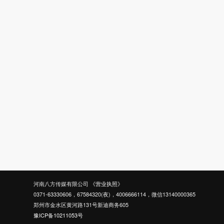
河南八方传媒有限公司
《营业执照》
0371-63330606，67584320(夜)，4006666114，微信13140000365
郑州市金水区黄河路131号新迪商务605
豫ICP备10211053号