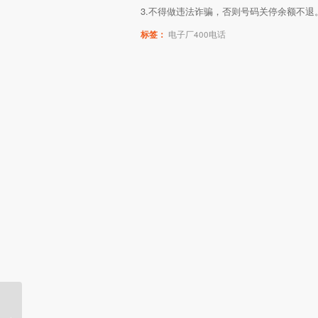
3.不得做违法诈骗，否则号码关停余额不退
标签：
电子厂400电话
400电话的特点、好处和