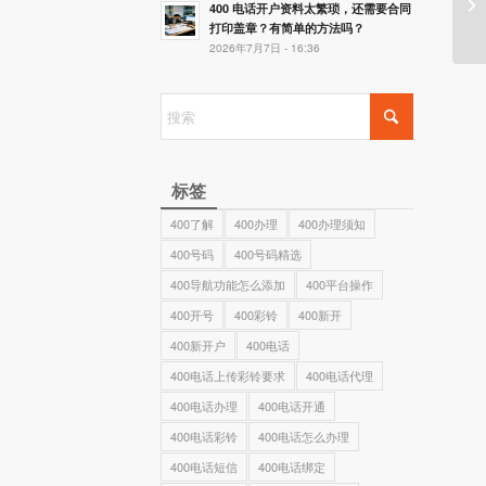
服
400 电话开户资料太繁琐，还需要合同
打印盖章？有简单的方法吗？
2026年7月7日 - 16:36
标签
400了解
400办理
400办理须知
400号码
400号码精选
400导航功能怎么添加
400平台操作
400开号
400彩铃
400新开
400新开户
400电话
400电话上传彩铃要求
400电话代理
400电话办理
400电话开通
400电话彩铃
400电话怎么办理
400电话短信
400电话绑定