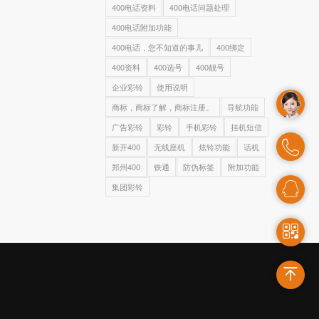
400电话资料
400电话问题处理
400电话附加功能
400电话，您不知道的事儿
400绑定
400资料
400选号
400靓号
企业彩铃
使用说明
商标，商标了解，商标注册。
导航功能
广告彩铃
彩铃
手机彩铃
挂机短信
新开400
无线座机
炫铃功能
话机
郑州400
铁通
防伪标签
附加功能
集团彩铃