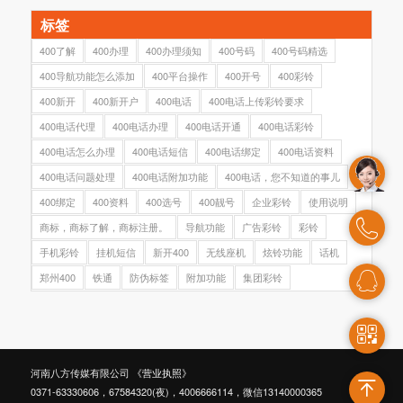
标签
400了解
400办理
400办理须知
400号码
400号码精选
400导航功能怎么添加
400平台操作
400开号
400彩铃
400新开
400新开户
400电话
400电话上传彩铃要求
400电话代理
400电话办理
400电话开通
400电话彩铃
400电话怎么办理
400电话短信
400电话绑定
400电话资料
400电话问题处理
400电话附加功能
400电话，您不知道的事儿
400绑定
400资料
400选号
400靓号
企业彩铃
使用说明
商标，商标了解，商标注册。
导航功能
广告彩铃
彩铃
手机彩铃
挂机短信
新开400
无线座机
炫铃功能
话机
郑州400
铁通
防伪标签
附加功能
集团彩铃
河南八方传媒有限公司
《营业执照》
0371-63330606，67584320(夜)，4006666114，微信13140000365