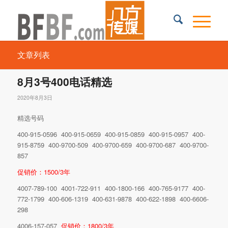
文章列表
8月3号400电话精选
2020年8月3日
精选号码
400-915-0596 400-915-0659 400-915-0859 400-915-0957 400-
915-8759 400-9700-509 400-9700-659 400-9700-687 400-9700-
857
促销价：1500/3年
4007-789-100 4001-722-911 400-1800-166 400-765-9177 400-
772-1799 400-606-1319 400-631-9878 400-622-1898 400-6606-
298
4006-157-057
促销价：1800/3年