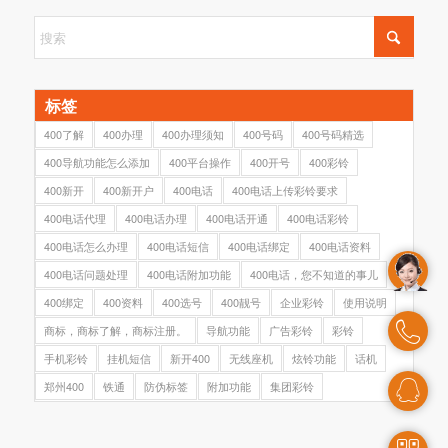
标签
400了解
400办理
400办理须知
400号码
400号码精选
400导航功能怎么添加
400平台操作
400开号
400彩铃
400新开
400新开户
400电话
400电话上传彩铃要求
400电话代理
400电话办理
400电话开通
400电话彩铃
400电话怎么办理
400电话短信
400电话绑定
400电话资料
400电话问题处理
400电话附加功能
400电话，您不知道的事儿
400绑定
400资料
400选号
400靓号
企业彩铃
使用说明
商标，商标了解，商标注册。
导航功能
广告彩铃
彩铃
手机彩铃
挂机短信
新开400
无线座机
炫铃功能
话机
郑州400
铁通
防伪标签
附加功能
集团彩铃