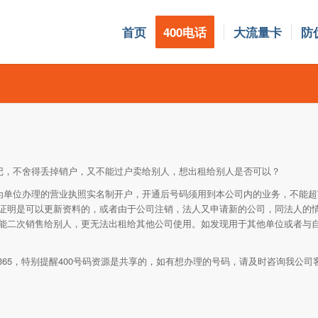
首页
400电话
大流量卡
防
好记，不舍得丢掉销户，又不能过户卖给别人，想出租给别人是否可以？
业为单位办理的营业执照实名制开户，开通后号码须用到本公司内的业务，不能
证明是可以更新资料的，或者由于公司注销，法人又申请新的公司，同法人的
能二次销售给别人，更无法出租给其他公司使用。如发现用于其他单位或者与
000365，特别提醒400号码资源是共享的，如有想办理的号码，请及时咨询我公