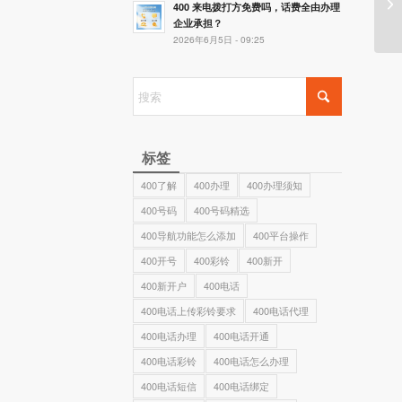
4
400 来电拨打方免费吗，话费全由办理
企业承担？
2026年6月5日 - 09:25
标签
400了解
400办理
400办理须知
400号码
400号码精选
400导航功能怎么添加
400平台操作
400开号
400彩铃
400新开
400新开户
400电话
400电话上传彩铃要求
400电话代理
400电话办理
400电话开通
400电话彩铃
400电话怎么办理
400电话短信
400电话绑定