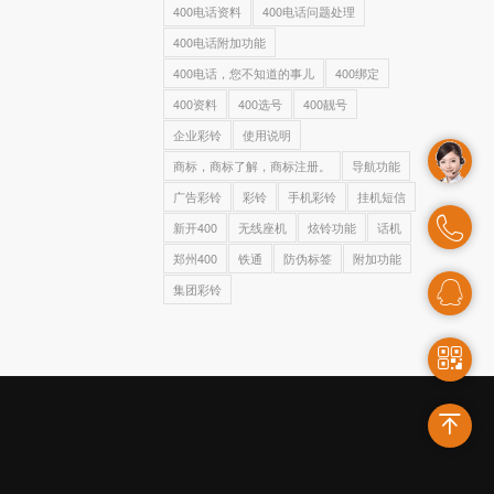
400电话资料
400电话问题处理
400电话附加功能
400电话，您不知道的事儿
400绑定
400资料
400选号
400靓号
企业彩铃
使用说明
商标，商标了解，商标注册。
导航功能
广告彩铃
彩铃
手机彩铃
挂机短信
新开400
无线座机
炫铃功能
话机
郑州400
铁通
防伪标签
附加功能
集团彩铃