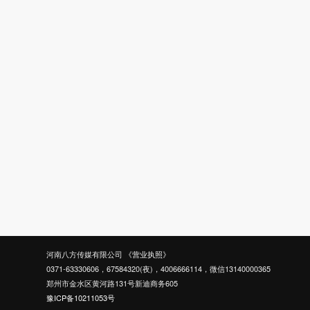
河南八方传媒有限公司
《营业执照》
0371-63330606，67584320(夜)，4006666114，微信13140000365
郑州市金水区黄河路131号新迪商务605
豫ICP备10211053号