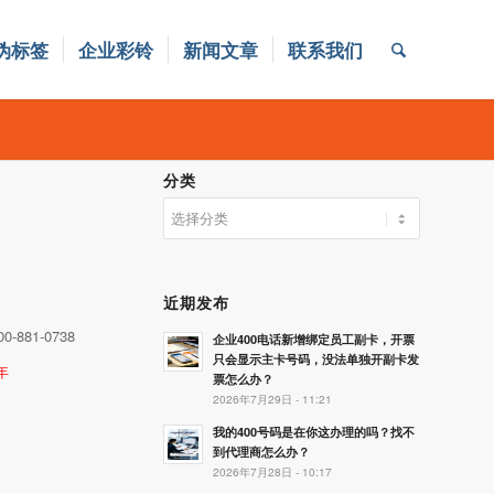
伪标签
企业彩铃
新闻文章
联系我们
分类
分
类
近期发布
00-881-0738
企业400电话新增绑定员工副卡，开票
只会显示主卡号码，没法单独开副卡发
年
票怎么办？
2026年7月29日 - 11:21
我的400号码是在你这办理的吗？找不
到代理商怎么办？
2026年7月28日 - 10:17