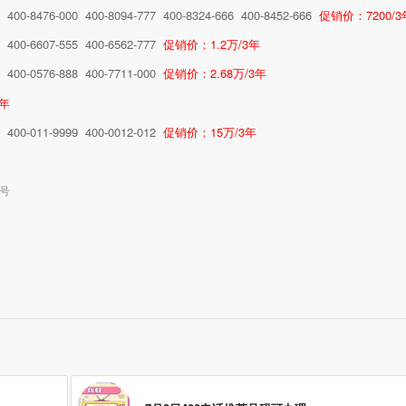
5 400-8476-000 400-8094-777 400-8324-666 400-8452-666
促销价：7200/3
5 400-6607-555 400-6562-777
促销价：1.2万/3年
1 400-0576-888 400-7711-000
促销价：2.68万/3年
年
9 400-011-9999 400-0012-012
促销价：15万/3年
选号