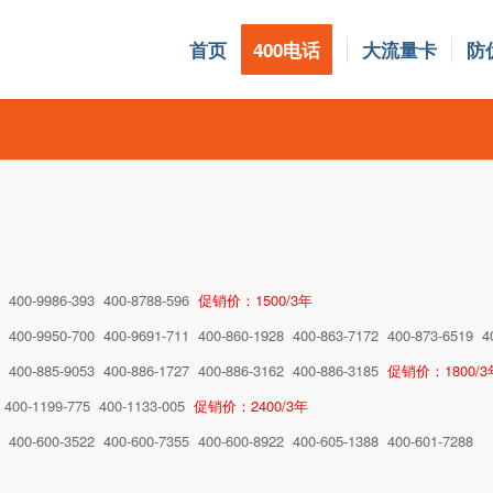
首页
400电话
大流量卡
防
1 400-9986-393 400-8788-596
促销价：1500/3年
1 400-9950-700 400-9691-711 400-860-1928 400-863-7172 400-873-6519 4
7 400-885-9053 400-886-1727 400-886-3162 400-886-3185
促销价：1800/3
6 400-1199-775 400-1133-005
促销价：2400/3年
2 400-600-3522 400-600-7355 400-600-8922 400-605-1388 400-601-7288