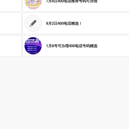
7月8日400电话推荐号码可办理
9月2日400电话精选！
1月8号可办理400电话号码精选