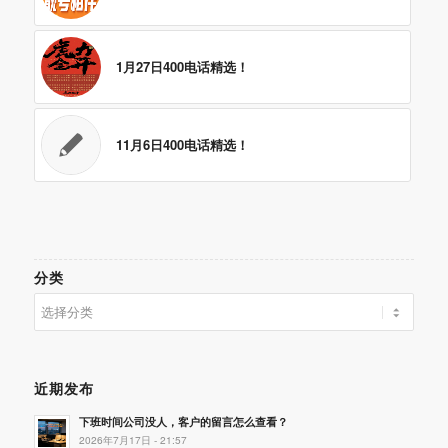
1月27日400电话精选！
11月6日400电话精选！
分类
分
类
近期发布
下班时间公司没人，客户的留言怎么查看？
2026年7月17日 - 21:57