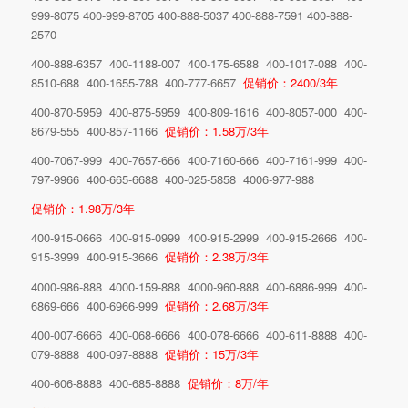
999-8075 400-999-8705 400-888-5037 400-888-7591 400-888-
2570
400-888-6357 400-1188-007 400-175-6588 400-1017-088 400-
8510-688 400-1655-788 400-777-6657
促销价：2400/3年
400-870-5959 400-875-5959 400-809-1616 400-8057-000 400-
8679-555 400-857-1166
促销价：1.58万/3年
400-7067-999 400-7657-666 400-7160-666 400-7161-999 400-
797-9966 400-665-6688 400-025-5858 4006-977-988
促销价：1.98万/3年
400-915-0666 400-915-0999 400-915-2999 400-915-2666 400-
915-3999 400-915-3666
促销价：2.38万/3年
4000-986-888 4000-159-888 4000-960-888 400-6886-999 400-
6869-666 400-6966-999
促销价：2.68万/3年
400-007-6666 400-068-6666 400-078-6666 400-611-8888 400-
079-8888 400-097-8888
促销价：15万/3年
400-606-8888 400-685-8888
促销价：8万/年