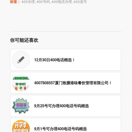
标签：
400办理
,
400号码
,
400电话办理
,
400选号
你可能还喜欢
12月30日400电话精选！
4007808557厦门致膳港味餐饮管理有限公司！
9月25号可办理400电话号码精选
9月1号可办理400电话号码精选