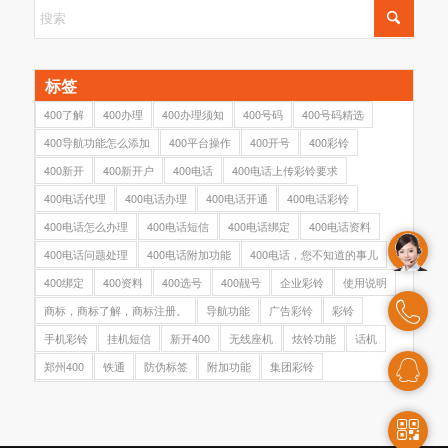
标签
400了解
400办理
400办理须知
400号码
400号码精选
400导航功能怎么添加
400平台操作
400开号
400彩铃
400新开
400新开户
400电话
400电话上传彩铃要求
400电话代理
400电话办理
400电话开通
400电话彩铃
400电话怎么办理
400电话短信
400电话绑定
400电话资料
400电话问题处理
400电话附加功能
400电话，您不知道的事儿
400绑定
400资料
400选号
400靓号
企业彩铃
使用说明
商标，商标了解，商标注册。
导航功能
广告彩铃
彩铃
手机彩铃
挂机短信
新开400
无线座机
炫铃功能
话机
郑州400
铁通
防伪标签
附加功能
集团彩铃