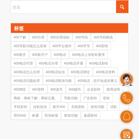
标签
400了解
400办理
400办理须知
400号码
400号码精选
400导航功能怎么添加
400平台操作
400开号
400彩铃
400新开
400新开户
400电话
400电话上传彩铃要求
400电话代理
400电话办理
400电话开通
400电话彩铃
400电话怎么办理
400电话短信
400电话绑定
400电话资料
400电话问题处理
400电话附加功能
400电话，您不知道的事儿
400绑定
400资料
400选号
400靓号
企业彩铃
使用说明
商标，商标了解，商标注册。
导航功能
广告彩铃
彩铃
手机彩铃
挂机短信
新开400
无线座机
炫铃功能
话机
郑州400
铁通
防伪标签
附加功能
集团彩铃