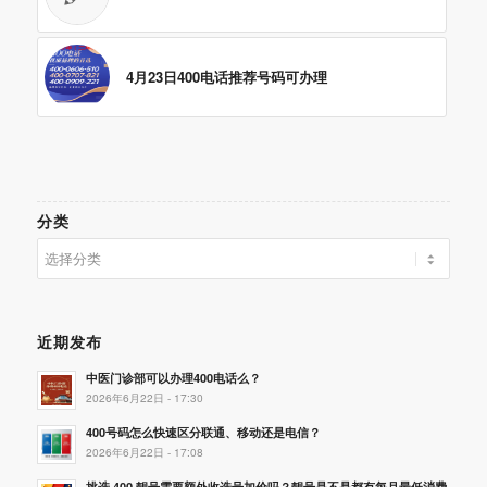
4月23日400电话推荐号码可办理
分类
分
类
近期发布
中医门诊部可以办理400电话么？
2026年6月22日 - 17:30
400号码怎么快速区分联通、移动还是电信？
2026年6月22日 - 17:08
挑选 400 靓号需要额外收选号加价吗？靓号是不是都有每月最低消费