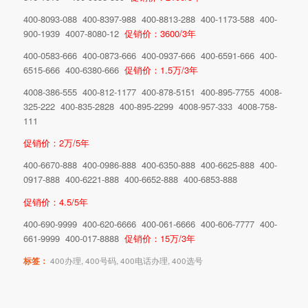
400-8093-088 400-8397-988 400-8813-288 400-1173-588 400-
900-1939 4007-8080-12
促销价：3600/3年
400-0583-666 400-0873-666 400-0937-666 400-6591-666 400-
6515-666 400-6380-666
促销价：1.5万/3年
4008-386-555 400-812-1177 400-878-5151 400-895-7755 4008-
325-222 400-835-2828 400-895-2299 4008-957-333 4008-758-
111
促销价：2万/5年
400-6670-888 400-0986-888 400-6350-888 400-6625-888 400-
0917-888 400-6221-888 400-6652-888 400-6853-888
促销价：4.5/5年
400-690-9999 400-620-6666 400-061-6666 400-606-7777 400-
661-9999 400-017-8888
促销价：15万/3年
标签：
400办理
,
400号码
,
400电话办理
,
400选号