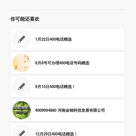
你可能还喜欢
1月22日400电话精选
8月8号可办理400电话号码精选
9月15日400电话精选！
4009994880 河南金锦科技发展有限公司
12月29日400电话精选！