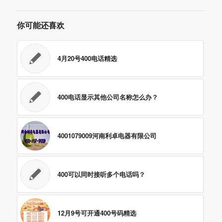
你可能还喜欢
4月20号400电话精选
400电话显示其他公司名称怎么办？
4001079009河南利卓电器有限公司
400可以同时接听多个电话吗？
12月9号可开通400号码精选