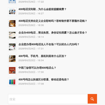
2026年6月29日 - 17:22
400电话没到期，为什么会提前提醒续费？
2026年6月29日 - 16:27
400电话支持自定义企业彩铃吗？彩铃制作要不要额外花钱？
2026年6月26日 - 18:06
企业办400电话，营业执照、身份证怕泄露？怎么做才安全？
2026年6月25日 - 18:14
企业想办理400电话法人不在场？可以经办人代办吗？
2026年6月24日 - 17:31
400号码、手机号、座机到底有什么区别？
2026年6月23日 - 16:04
中医门诊部可以办理400电话么？
2026年6月22日 - 17:30
400号码怎么快速区分联通、移动还是电信？
2026年6月22日 - 17:08