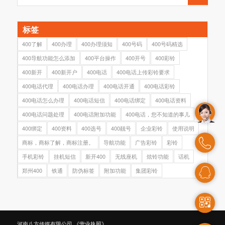
标签
400了解
400办理
400办理须知
400号码
400号码精选
400导航功能怎么添加
400平台操作
400开号
400彩铃
400新开
400新开户
400电话
400电话上传彩铃要求
400电话代理
400电话办理
400电话开通
400电话彩铃
400电话怎么办理
400电话短信
400电话绑定
400电话资料
400电话问题处理
400电话附加功能
400电话，您不知道的事儿
400绑定
400资料
400选号
400靓号
企业彩铃
使用说明
商标，商标了解，商标注册。
导航功能
广告彩铃
彩铃
手机彩铃
挂机短信
新开400
无线座机
炫铃功能
话机
郑州400
铁通
防伪标签
附加功能
集团彩铃
河南八方传媒有限公司
《营业执照》