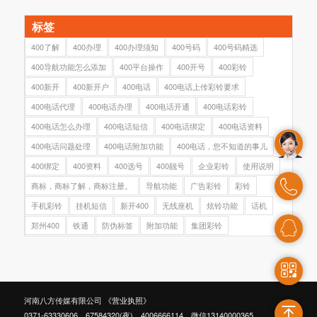
标签
400了解
400办理
400办理须知
400号码
400号码精选
400导航功能怎么添加
400平台操作
400开号
400彩铃
400新开
400新开户
400电话
400电话上传彩铃要求
400电话代理
400电话办理
400电话开通
400电话彩铃
400电话怎么办理
400电话短信
400电话绑定
400电话资料
400电话问题处理
400电话附加功能
400电话，您不知道的事儿
400绑定
400资料
400选号
400靓号
企业彩铃
使用说明
商标，商标了解，商标注册。
导航功能
广告彩铃
彩铃
手机彩铃
挂机短信
新开400
无线座机
炫铃功能
话机
郑州400
铁通
防伪标签
附加功能
集团彩铃
河南八方传媒有限公司
《营业执照》
0371-63330606，67584320(夜)，4006666114，微信13140000365