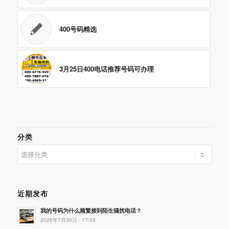
400号码精选
3月25日400电话推荐号码可办理
分类
分
类
近期发布
我的号码为什么频繁接到陌生骚扰电话？
2026年7月30日 - 17:03