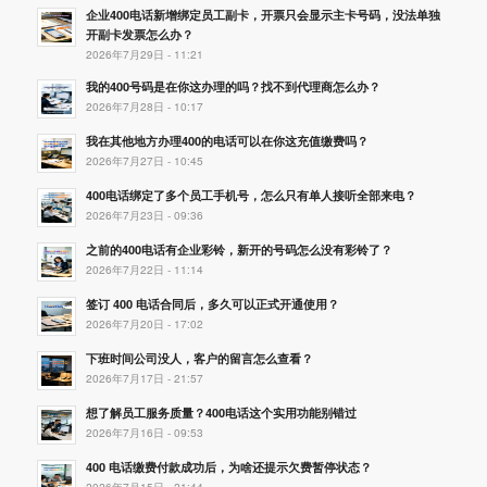
企业400电话新增绑定员工副卡，开票只会显示主卡号码，没法单独
开副卡发票怎么办？
2026年7月29日 - 11:21
我的400号码是在你这办理的吗？找不到代理商怎么办？
2026年7月28日 - 10:17
我在其他地方办理400的电话可以在你这充值缴费吗？
2026年7月27日 - 10:45
400电话绑定了多个员工手机号，怎么只有单人接听全部来电？
2026年7月23日 - 09:36
之前的400电话有企业彩铃，新开的号码怎么没有彩铃了？
2026年7月22日 - 11:14
签订 400 电话合同后，多久可以正式开通使用？
2026年7月20日 - 17:02
下班时间公司没人，客户的留言怎么查看？
2026年7月17日 - 21:57
想了解员工服务质量？400电话这个实用功能别错过
2026年7月16日 - 09:53
400 电话缴费付款成功后，为啥还提示欠费暂停状态？
2026年7月15日 - 21:44