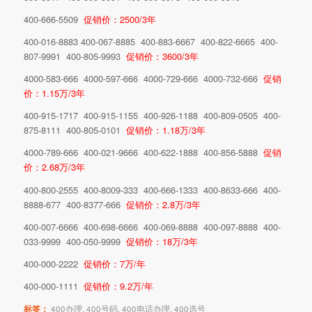
400-666-5509
促销价：2500/3年
400-016-8883 400-067-8885 400-883-6667 400-822-6665 400-
807-9991 400-805-9993
促销价：3600/3年
4000-583-666 4000-597-666 4000-729-666 4000-732-666
促销
价：1.15万/3年
400-915-1717 400-915-1155 400-926-1188 400-809-0505 400-
875-8111 400-805-0101
促销价：1.18万/3年
4000-789-666 400-021-9666 400-622-1888 400-856-5888
促销
价：2.68万/3年
400-800-2555 400-8009-333 400-666-1333 400-8633-666 400-
8888-677 400-8377-666
促销价：2.8万/3年
400-007-6666 400-698-6666 400-069-8888 400-097-8888 400-
033-9999 400-050-9999
促销价：18万/3年
400-000-2222
促销价：7万/年
400-000-1111
促销价：9.2万/年
标签：
400办理
,
400号码
,
400电话办理
,
400选号