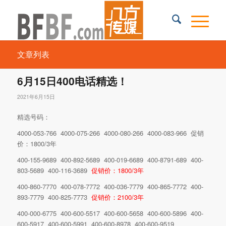
文章列表
6月15日400电话精选！
2021年6月15日
精选号码：
4000-053-766 4000-075-266 4000-080-266 4000-083-966 促销
价：1800/3年
400-155-9689 400-892-5689 400-019-6689 400-8791-689 400-
803-5689 400-116-3689
促销价：1800/3年
400-860-7770 400-078-7772 400-036-7779 400-865-7772 400-
893-7779 400-825-7773
促销价：2100/3年
400-000-6775 400-600-5517 400-600-5658 400-600-5896 400-
600-5917 400-600-5991 400-600-8978 400-600-9519