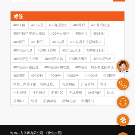
标签
400了解
400办理
400办理须知
400号码
400号码精选
400导航功能怎么添加
400平台操作
400开号
400彩铃
400新开
400新开户
400电话
400电话上传彩铃要求
400电话代理
400电话办理
400电话开通
400电话彩铃
400电话怎么办理
400电话短信
400电话绑定
400电话资料
400电话问题处理
400电话附加功能
400电话，您不知道的事儿
400绑定
400资料
400选号
400靓号
企业彩铃
使用说明
商标，商标了解，商标注册。
导航功能
广告彩铃
彩铃
手机彩铃
挂机短信
新开400
无线座机
炫铃功能
话机
郑州400
铁通
防伪标签
附加功能
集团彩铃
河南八方传媒有限公司
《营业执照》