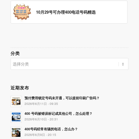
10月29号可办理400电话号码精选
分类
分
类
近期发布
预付费用锁定号码未开通，可以提前印刷广告吗？
2026年6月11日 - 09:35
400 号码被错误标记成其他公司，怎么处理？
2026年6月10日 - 20:31
400号码经常有骚扰电话，怎么办？
2026年6月9日 - 20:15