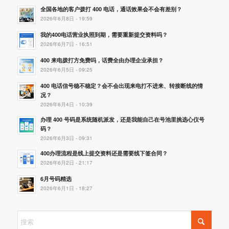
全国各地的客户拨打 400 电话，通话效果会不会有差别？
2026年6月8日 - 19:59
我的400电话营业执照到期，需要重新提交资料吗？
2026年6月7日 - 16:51
400 来电拨打方免费吗，话费全由办理企业承担？
2026年6月5日 - 09:25
400 电话信号稳不稳定？会不会出现来电打不进来、转接断线的情
况？
2026年6月4日 - 10:39
办理 400 号码是系统随机派发，还是我能自己在号池里挑选心仪号
码？
2026年6月3日 - 09:31
400办理流程是线上提交资料还是需要线下签合同？
2026年6月2日 - 21:17
6月号码精选
2026年6月1日 - 18:27