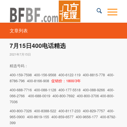
文章列表
7月15日400电话精选
2021年7月15日
精选号码：
400-159-7598 400-156-9568 400-6122-119 400-8815-778 400-
8786-796 400-8166-908
促销价：1800/3年
400-688-7716 400-088-1128 400-177-5518 400-088-9266 400-
066-2766 400-688-0019 400-800-7692 400-800-3706 400-800-
7036
400-800-7326 400-8388-522 400-8117-233 400-829-7757 400-
965-0900 400-8619-155 400-859-6577 400-9656-177 400-8792-
399