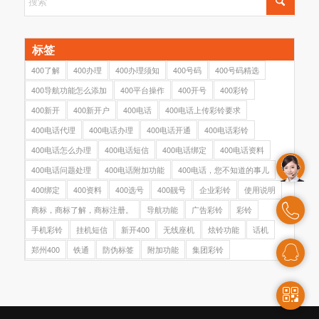
标签
400了解
400办理
400办理须知
400号码
400号码精选
400导航功能怎么添加
400平台操作
400开号
400彩铃
400新开
400新开户
400电话
400电话上传彩铃要求
400电话代理
400电话办理
400电话开通
400电话彩铃
400电话怎么办理
400电话短信
400电话绑定
400电话资料
400电话问题处理
400电话附加功能
400电话，您不知道的事儿
400绑定
400资料
400选号
400靓号
企业彩铃
使用说明
商标，商标了解，商标注册。
导航功能
广告彩铃
彩铃
手机彩铃
挂机短信
新开400
无线座机
炫铃功能
话机
郑州400
铁通
防伪标签
附加功能
集团彩铃