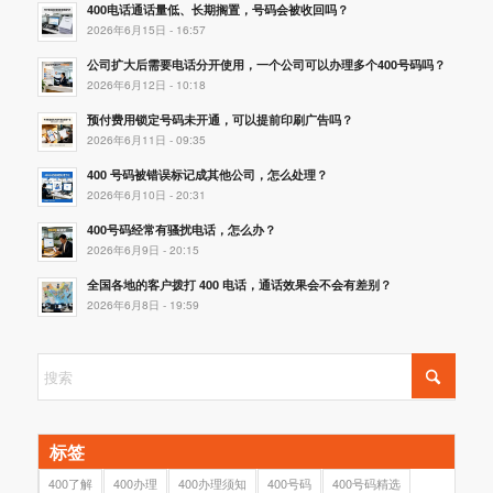
400电话通话量低、长期搁置，号码会被收回吗？
2026年6月15日 - 16:57
公司扩大后需要电话分开使用，一个公司可以办理多个400号码吗？
2026年6月12日 - 10:18
预付费用锁定号码未开通，可以提前印刷广告吗？
2026年6月11日 - 09:35
400 号码被错误标记成其他公司，怎么处理？
2026年6月10日 - 20:31
400号码经常有骚扰电话，怎么办？
2026年6月9日 - 20:15
全国各地的客户拨打 400 电话，通话效果会不会有差别？
2026年6月8日 - 19:59
标签
400了解
400办理
400办理须知
400号码
400号码精选