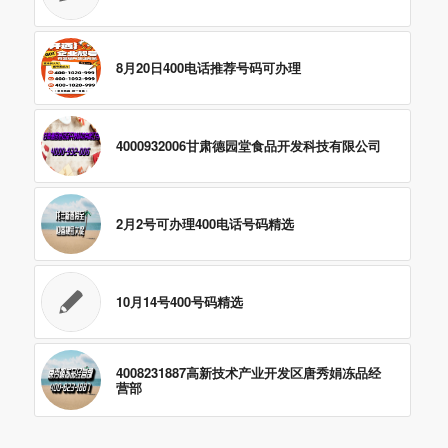
8月20日400电话推荐号码可办理
4000932006甘肃德园堂食品开发科技有限公司
2月2号可办理400电话号码精选
10月14号400号码精选
4008231887高新技术产业开发区唐秀娟冻品经
营部