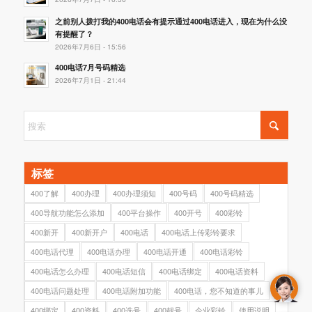
之前别人拨打我的400电话会有提示通过400电话进入，现在为什么没
有提醒了？
2026年7月6日 - 15:56
400电话7月号码精选
2026年7月1日 - 21:44
标签
400了解
400办理
400办理须知
400号码
400号码精选
400导航功能怎么添加
400平台操作
400开号
400彩铃
400新开
400新开户
400电话
400电话上传彩铃要求
400电话代理
400电话办理
400电话开通
400电话彩铃
400电话怎么办理
400电话短信
400电话绑定
400电话资料
400电话问题处理
400电话附加功能
400电话，您不知道的事儿
400绑定
400资料
400选号
400靓号
企业彩铃
使用说明