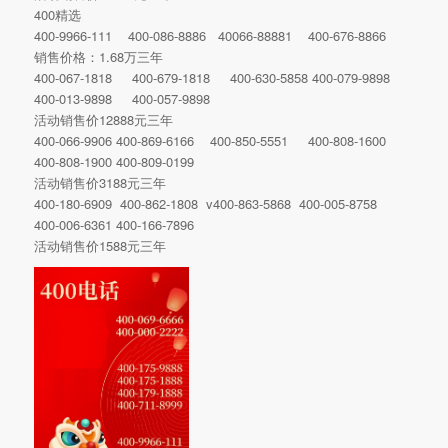
400精选
400-9966-111 400-086-8886 40066-88881 400-676-8866
销售价格：1.68万三年
400-067-1818 400-679-1818 400-630-5858 400-079-9898
400-013-9898 400-057-9898
活动销售价12888元三年
400-066-9906 400-869-6166 400-850-5551 400-808-1600
400-808-1900 400-809-0199
活动销售价3188元三年
400-180-6909 400-862-1808 v400-863-5868 400-005-8758
400-006-6361 400-166-7896
活动销售价1588元三年