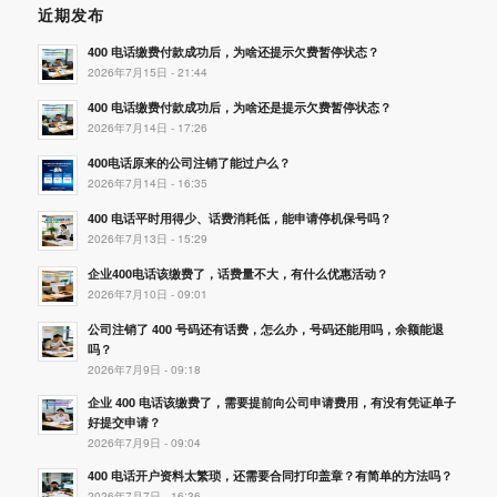
近期发布
400 电话缴费付款成功后，为啥还提示欠费暂停状态？
2026年7月15日 - 21:44
400 电话缴费付款成功后，为啥还是提示欠费暂停状态？
2026年7月14日 - 17:26
400电话原来的公司注销了能过户么？
2026年7月14日 - 16:35
400 电话平时用得少、话费消耗低，能申请停机保号吗？
2026年7月13日 - 15:29
企业400电话该缴费了，话费量不大，有什么优惠活动？
2026年7月10日 - 09:01
公司注销了 400 号码还有话费，怎么办，号码还能用吗，余额能退
吗？
2026年7月9日 - 09:18
企业 400 电话该缴费了，需要提前向公司申请费用，有没有凭证单子
好提交申请？
2026年7月9日 - 09:04
400 电话开户资料太繁琐，还需要合同打印盖章？有简单的方法吗？
2026年7月7日 - 16:36