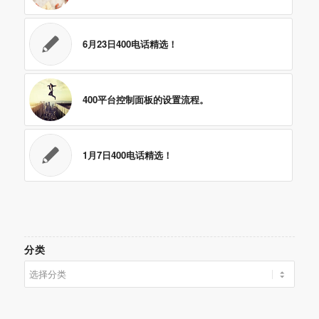
6月23日400电话精选！
400平台控制面板的设置流程。
1月7日400电话精选！
分类
分
类