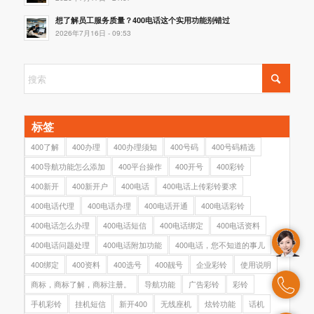
想了解员工服务质量？400电话这个实用功能别错过
2026年7月16日 - 09:53
标签
400了解
400办理
400办理须知
400号码
400号码精选
400导航功能怎么添加
400平台操作
400开号
400彩铃
400新开
400新开户
400电话
400电话上传彩铃要求
400电话代理
400电话办理
400电话开通
400电话彩铃
400电话怎么办理
400电话短信
400电话绑定
400电话资料
400电话问题处理
400电话附加功能
400电话，您不知道的事儿
400绑定
400资料
400选号
400靓号
企业彩铃
使用说明
商标，商标了解，商标注册。
导航功能
广告彩铃
彩铃
手机彩铃
挂机短信
新开400
无线座机
炫铃功能
话机