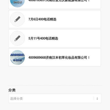
7月6日400电话精选
5月11号400电话精选
4009689668济南汉本初萃化妆品有限公司！
分类
分
类