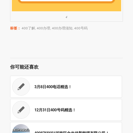
4
标签：
400了解
,
400办理
,
400办理须知
,
400号码
你可能还喜欢
3月8日400电话精选！
12月31日400号码精选！
4008765651河南巨金光伏新能源有限公司！