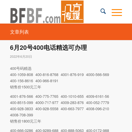
文章列表
6月20号400电话精选可办理
2022年6月20日
400号码精选
400-1059-808 400-816-8768 4001-876-919 4000-566-569
400-156-8616 400-966-8191
销售价1500元三年
4001-876-566 400-775-7765 400-1010-655 4009-6161-56
400-8515-099 4000-717-977 4009-283-876 400-052-7779
400-928-3833 400-928-5558 400-663-7977 4008-096-210
4008-708-399
销售价1800元三年
400-666-0286 400-9289-688 400-888-5063 400-0172-988