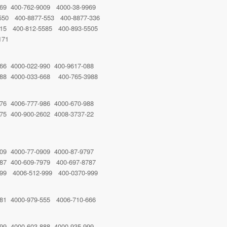
969 400-762-9009 4000-38-9969
550 400-8877-553 400-8877-336
515 400-812-5585 400-893-5505
171
-66 4000-022-990 400-9617-088
088 4000-033-668 400-765-3988
076 4006-777-986 4000-670-988
275 400-900-2602 4008-3737-22
909 4000-77-0909 4000-87-9797
787 400-609-7979 400-697-8787
999 4006-512-999 400-0370-999
881 4000-979-555 4006-710-666
999 4000-603-888 4000-935-999