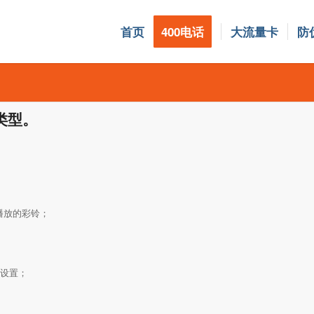
首页
400电话
大流量卡
防
类型。
播放的彩铃；
可设置；