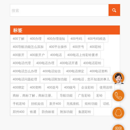
标签
400了解
400办理
400办理须知
400号码
400号码精选
400导航功能怎么添加
400平台操作
400开号
400彩铃
400新开
400新开户
400电话
400电话上传彩铃要求
400电话代理
400电话办理
400电话开通
400电话彩铃
400电话怎么办理
400电话短信
400电话绑定
400电话资料
400电话问题处理
400电话附加功能
400电话，您不知道的事儿
400绑定
400资料
400选号
400靓号
企业彩铃
使用说明
商标，商标了解，商标注册。
导航功能
广告彩铃
彩铃
手机彩铃
挂机短信
新开400
无线座机
炫铃功能
话机
郑州400
铁通
防伪标签
附加功能
集团彩铃