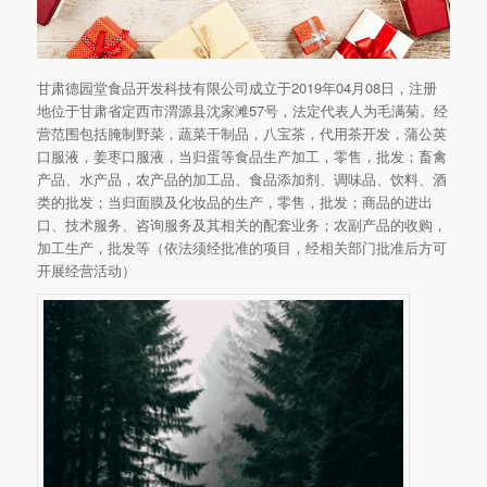
甘肃德园堂食品开发科技有限公司成立于2019年04月08日，注册
地位于甘肃省定西市渭源县沈家滩57号，法定代表人为毛满菊。经
营范围包括腌制野菜，蔬菜干制品，八宝茶，代用茶开发，蒲公英
口服液，姜枣口服液，当归蛋等食品生产加工，零售，批发；畜禽
产品、水产品，农产品的加工品、食品添加剂、调味品、饮料、酒
类的批发；当归面膜及化妆品的生产，零售，批发；商品的进出
口、技术服务、咨询服务及其相关的配套业务；农副产品的收购，
加工生产，批发等（依法须经批准的项目，经相关部门批准后方可
开展经营活动）