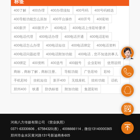
标签
400了解
400办理
400办理须知
400号码
400号码精选
400导航功能怎么添加
400平台操作
400开号
400彩铃
400新开
400新开户
400电话
400电话上传彩铃要求
400电话代理
400电话办理
400电话开通
400电话彩铃
400电话怎么办理
400电话短信
400电话绑定
400电话资料
400电话问题处理
400电话附加功能
400电话，您不知道的事儿
400绑定
400资料
400选号
400靓号
企业彩铃
使用说明
商标，商标了解，商标注册。
导航功能
广告彩铃
彩铃
手机彩铃
挂机短信
新开400
无线座机
炫铃功能
话机
郑州400
铁通
防伪标签
附加功能
集团彩铃
河南八方传媒有限公司
《营业执照》
0371-63330606，67584320(夜)，4006666114，微信13140000365
郑州市金水区黄河路131号新迪商务605