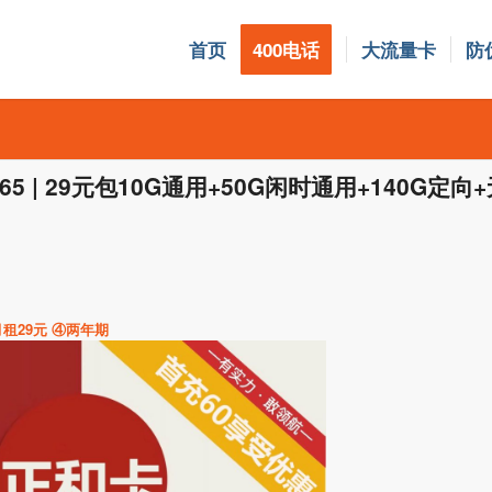
首页
400电话
大流量卡
防
5 | 29元包10G通用+50G闲时通用+140G定
月租29元 ④两年期