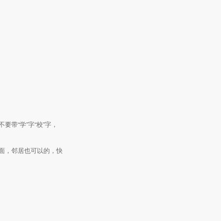
带“学”字“校”字，
写对面，邻居也可以的，快