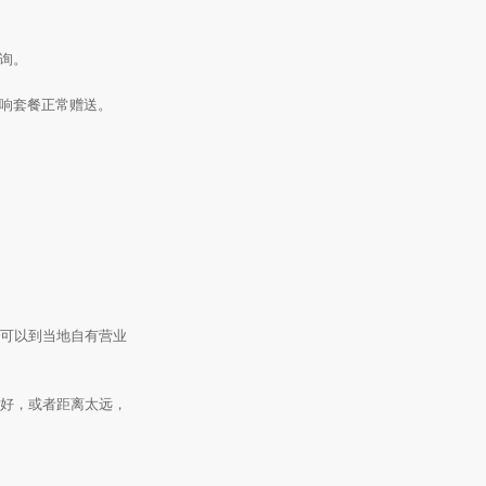
询。
响套餐正常赠送。
也可以到当地自有营业
不好，或者距离太远，