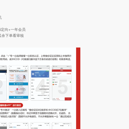
机
0G定向+一年会员
其余下单看审核