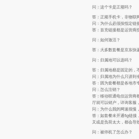
问：这个卡是正规吗？
答：正规手机卡，非物联
问：为什么必须按指定链
答：首充链接都是运营商
问：如何激活？
答：大多数套餐是京东快
问：归属地可以选吗？
答：归属地都是固定的，
问：归属地为什么只讲到
答：因为套餐都是各地市
问：怎么注销？
答：移动联通电信运营商
厅就可以销户，详询客服，移动
问：为什么我的网速很慢
答：如套餐未开通5g链
又或是负荷太大，都会导
问：被停机了怎么办？