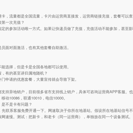
网卡，流量都是全国流量，卡片由运营商直接发，运营商链接充值，套餐可以查
接第一次充值？
指定的参加活动唯一方式。如果让快递员做了充值，充值活动不能参加，甚至影
递员面对面激活，也有其他套餐自助激活。
不能选择，但是卡是全国各地都可以使用。
省，有的甚至讲归属地随机？
专门申请的优惠套餐，大量宣传就会导致下架。
都支持异地销户，目前很多省市支持线上销户，具体可咨询运营商APP客服。
10086，联通10010，电信10000。
，是不是卡有问题？
接，先联系客服免费开通一下。网速取决于你所在地基站。假设所在地基站信号
致网速慢。测试：把新卡，和老卡（同一运营商），单独放在同一个设备测试。