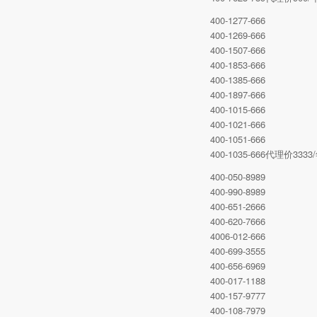
400-1277-666
400-1269-666
400-1507-666
400-1853-666
400-1385-666
400-1897-666
400-1015-666
400-1021-666
400-1051-666
400-1035-666代理价3
400-050-8989
400-990-8989
400-651-2666
400-620-7666
4006-012-666
400-699-3555
400-656-6969
400-017-1188
400-157-9777
400-108-7979