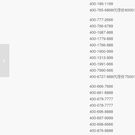
400-186-1199
400-765-6868代理价6
400-777-2666
400-766-6789
400-1987-888
400-1779-888
400-1766-888
400-1900-999
400-1313-999
8月22日400电话推荐号
400-1991-666
码可办理
400-7990-666
400-6727-888代理价7
400-666-7666
400-661-8888
400-679-7777
400-078-7777
400-696-8888
400-697-9999
400-698-6666
400-876-8888