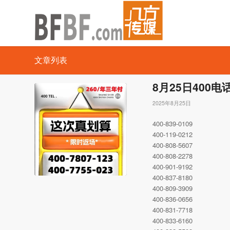
文章列表
8月25日400
2025年8月25日
400-839-0109
400-119-0212
400-808-5607
400-808-2278
400-901-9192
400-837-8180
400-809-3909
400-836-0656
400-831-7718
400-833-6160