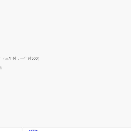
00/年（三年付，一年付500）
理