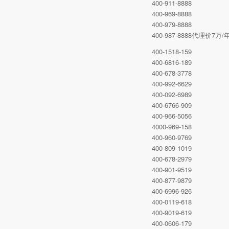
400-911-8888
400-969-8888
400-979-8888
400-987-8888代理价
400-1518-159
400-6816-189
400-678-3778
400-992-6629
400-092-6989
400-6766-909
400-966-5056
4000-969-158
400-960-9769
400-809-1019
400-678-2979
400-901-9519
400-877-9879
400-6996-926
400-0119-618
400-9019-619
400-0606-179