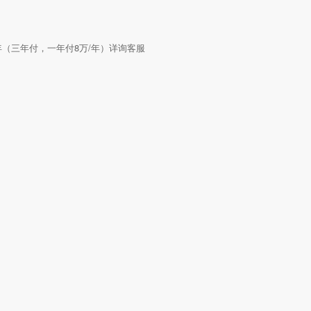
7万/年（三年付，一年付8万/年）详询客服