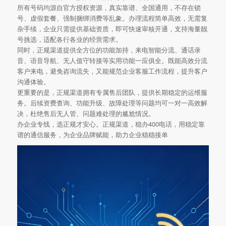
所有号码均源自官方授权资源，真实靠谱、全国通用，不存在锁
号、虚假套餐、强制捆绑消费等乱象。办理流程简单高效，无需复
杂手续，企业只需提供基础资质，即可快速审核开通，支持海量靓
号挑选，适配各行各业的经营需求。
同时，正规渠道提供全方位的功能加持，来电智能分流、通话录
音、语音导航、无人值守转接等实用功能一应俱全。既能高效分流
客户来电，避免咨询流失，又能规范企业客服工作流程，提升客户
沟通体验。
更重要的是，正规渠道拥有专属售后团队，提供长期稳定的运维服
务。后续资费查询、功能升级、故障处理等问题均可一对一高效解
决，杜绝售后无人管、问题难处理的尴尬情况。
办企业专线，选正规才安心。正规渠道，稳办400电话，用稳定靠
谱的通信服务，为企业品牌赋能，助力企业稳稳接单